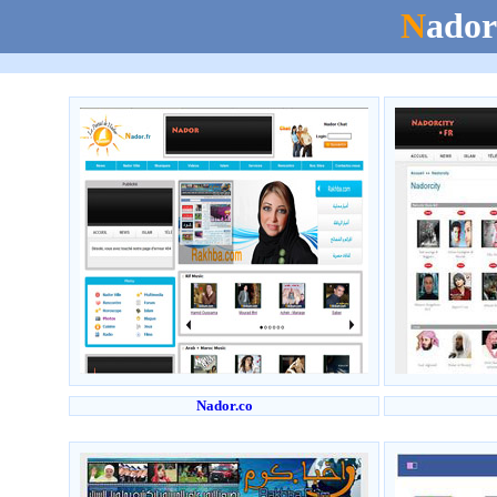
N
ado
Nador.co